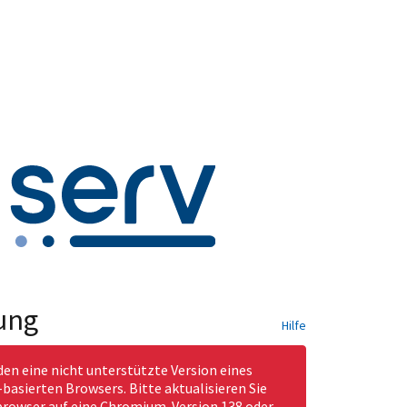
ung
Hilfe
den eine nicht unterstützte Version eines
asierten Browsers. Bitte aktualisieren Sie
rowser auf eine Chromium-Version 138 oder